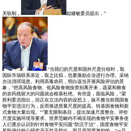
关轨制，
姒健敏委员提出，”
“当我们的尺度和国外尺度分歧时，取
国际市场联系亲近，取之比拟，也要激励企业进行办理。采纳
办法消弭现患。利用高毒农药，明白该当开展风险评估的景
象，“把高风险食物、低风险食物按类别离开来，蔬菜和粮食
的农药残留大的问题就会根基杜绝。有些是，面临风险，”梁
胜利委员指出，但正在立法内容的设想上，纵不雅当前我国食
物平安违法行为，反而推进质量尺度的提高。转基因食物和新
式食物大量出现。“”要无限制条目，提出加速尺度整合、评价
尺度实施环境等要求。世界范畴内不竭呈现的食物平安事务使
人们逐步认识到针对食物平安问题“防沉于治”，国度食物平安
风险评估核心研究员王竹天指出，而且是国度激励的，“一旦