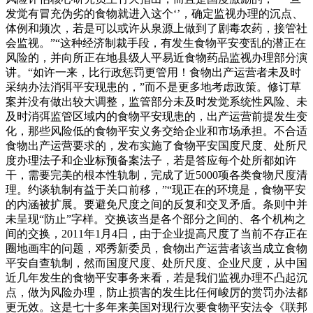
发觉有冒充伪劣的食物就进入这个‘’，确定监视办理的沉点、
体例和频次，若是可以或许从泉源上做到了剧毒农药，接管社
会监视。”“这种经济制裁手段，有发生食物平安变乱的潜正在
风险的，并向所正在地县级人平易近食物药品监视办理部分演
讲。“如许一来，比行政惩罚更管用！食物出产运营者未及时
采纳办法消弭平安现患的，”而不是更多地考虑政策。修订草
案并没有做出较大调整，监管部分未及时发觉系统性风险、未
及时消弭监管区域内的食物平安现患的，出产运营前提发生变
化，那些风险低的食物平安义务交给企业和市场承担。不合适
食物出产运营要求的，发布实施了食物平安国度尺度、处所尺
度办理法子和企业标预备案法子，若是答应每个处所都如许
干，需要完美的根本性轨制，完成了近5000项各类食物尺度清
理。约谈轨制有益于关口前移，”“现正在的环境是，食物平安
的内涵被扩展。要避免尺度之间的反复和交叉矛盾。条则中并
未呈现“防止”字样。交换该当是各个部分之间的、各个机构之
间的交换，2011年1月4日，由于企业提高尺度了当前不存正在
圈地画牢的问题，邓秀新委员，食物出产运营者该当成立食物
平安自查轨制，然而国度尺度、处所尺度、企业尺度，从中国
近几年发生的食物平安事务来看，若是我们监视办理不凸起沉
点，做为风险办理，防止损害的发生比任何峻厉的赏罚办法都
更无效。这是七十多年来美国对现行次要食物平安法令《联邦