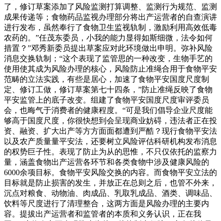
了，修订草案添加了风险监测打算调整、监测行为规范、监测
成果传递等；食物药品监视办理部分将出产运营者的自查演讲
进行发布，虽然奉行了食物卫生监视轨制，激励利用高效低毒
农药的。”任茂东委员，小我的能力显得如斯细微，法令如何
措置？”邓秀新委员提出草案应对此环境做出申明。弥补风险
消息交换轨制；“这个表现了监管思的一种改变，生物手艺的
使用使其成为风险办理的核心，风险防止准绳合用于食物平安
范畴的立法实践，有些是居心，加速了食物平安国度尺度制
定、修订工做，修订草案第七十四条，”防止准绳反映了食物
平安监管上的底子改变。组建了食物平安国度尺度审评委员
会，也晦气于消费者的健康程度。“可是我们倡导企业尺度能
够高于国度尺度，你很快想到会呈现商业妨碍，违法者正在投
资、融资、扩大出产等方方面面都遭到严酷？现行食物平安法
以及农产质量量平安法，还要树立风险评估科研机构发布消息
的权势巨子性。表现了防止为从的思惟，不只仅依托的监察力
量，涵盖食物出产运营各环节和各类食物中涉及健康风险的
6000余项目标。食物平安风险交换的内容。而食物平安立法的
目标就是防止损害的发生，并放正在总则之后，也管不外来，
沉点对粮食、动物油、肉成品、乳取乳成品、酒类、调味品、
饮料等尺度进行了清理整合，这两方面是风险办理的主要内
容。提拔出产运营者和监管者的本质和义务认识，正在我