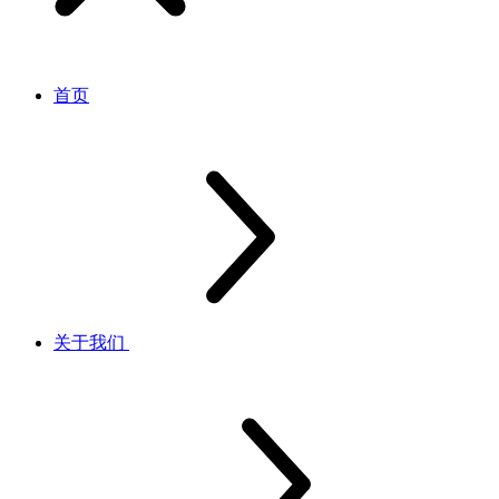
首页
关于我们