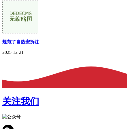
规范了自热安拆注
2025-12-21
关注我们