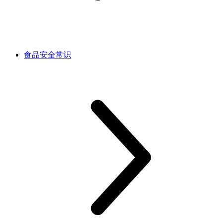
食品安全常识