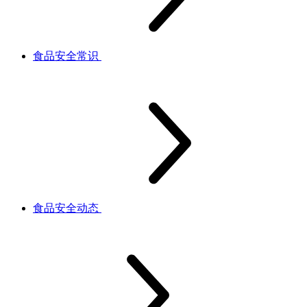
食品安全常识
食品安全动态