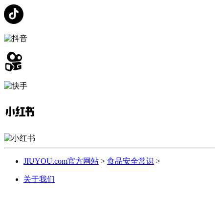
JIUYOU.com官方网站
>
食品安全常识
>
关于我们