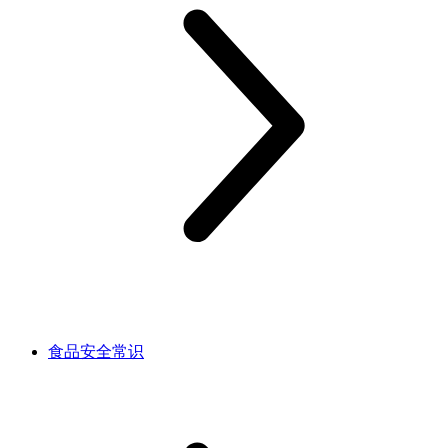
食品安全常识