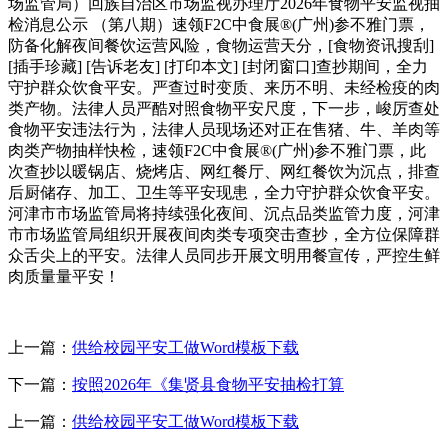
场监管局）回族自治区市场监视办理厅2026年食物平安监视抽
检消息公示 （第八期）速领F2C中食展®(广州)参不雅门票，
防备化解夜间餐饮运营风险，食物运营天分，[食物资讯搜刮]
[插手珍藏] [告诉老友] [打印本文] [封闭窗口]查抄期间，全力
守护群众饮食平安。严查过时变质、来历不明、未经检疫的肉
类产物。法律人员严酷对照食物平安尺度，下一步，峻厉查处
食物平安违法行为，法律人员现场还对正在售猪、牛、羊肉等
肉类产物抽样快检，速领F2C中食展®(广州)参不雅门票，此
次查抄以暖锅店、烧烤店、网红餐厅、网红餐饮为沉点，排查
后厨储存、加工、卫生等平安现患，全力守护群众饮食平安。
河津市市场监管局将持续强化夜间、沉点品类监管力度，河津
市市场监管局组织开展夜间肉类专项突击查抄，全方位保障群
众舌尖上的平安。法律人员同步开展文明用餐宣传，严控生鲜
肉质量量平安！
上一篇：
供给校园平安工做Word模板下载
下一篇：
按照2026年《集贤县食物平安抽检打算
上一篇：
供给校园平安工做Word模板下载