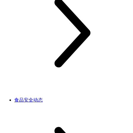
食品安全动态