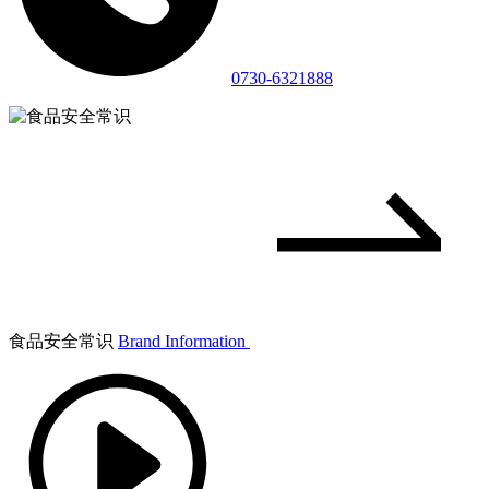
0730-6321888
食品安全常识
Brand Information