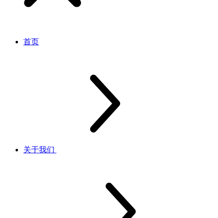
首页
关于我们