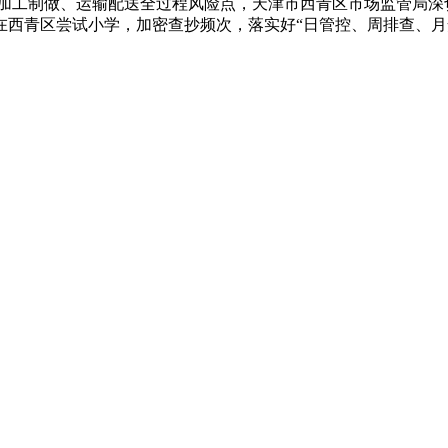
、加工制做、运输配送全过程风险点，天津市西青区市场监管局深
在西青区尝试小学，加密查抄频次，落实好“日管控、周排查、月