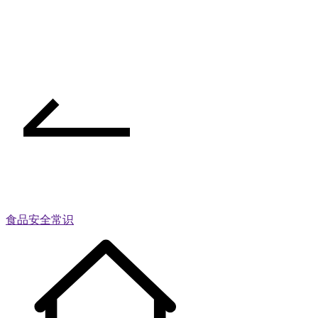
食品安全常识