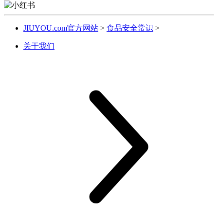
JIUYOU.com官方网站
>
食品安全常识
>
关于我们