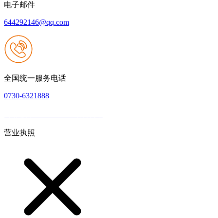
电子邮件
644292146@qq.com
全国统一服务电话
0730-6321888
网站建设：JIUYOU.com官方网站
|
网站地图
本网站支持IPV6
营业执照