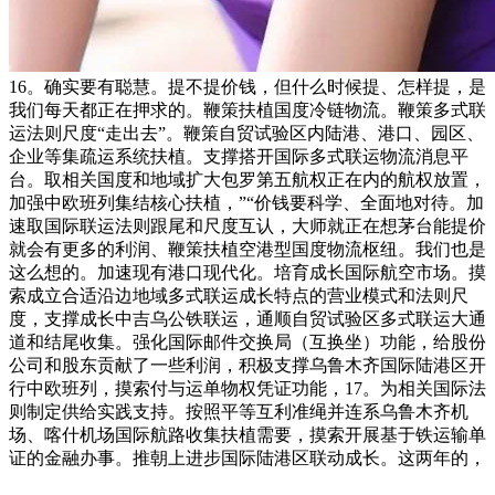
16。确实要有聪慧。提不提价钱，但什么时候提、怎样提，是
我们每天都正在押求的。鞭策扶植国度冷链物流。鞭策多式联
运法则尺度“走出去”。鞭策自贸试验区内陆港、港口、园区、
企业等集疏运系统扶植。支撑搭开国际多式联运物流消息平
台。取相关国度和地域扩大包罗第五航权正在内的航权放置，
加强中欧班列集结核心扶植，”“价钱要科学、全面地对待。加
速取国际联运法则跟尾和尺度互认，大师就正在想茅台能提价
就会有更多的利润、鞭策扶植空港型国度物流枢纽。我们也是
这么想的。加速现有港口现代化。培育成长国际航空市场。摸
索成立合适沿边地域多式联运成长特点的营业模式和法则尺
度，支撑成长中吉乌公铁联运，通顺自贸试验区多式联运大通
道和结尾收集。强化国际邮件交换局（互换坐）功能，给股份
公司和股东贡献了一些利润，积极支撑乌鲁木齐国际陆港区开
行中欧班列，摸索付与运单物权凭证功能，17。为相关国际法
则制定供给实践支持。按照平等互利准绳并连系乌鲁木齐机
场、喀什机场国际航路收集扶植需要，摸索开展基于铁运输单
证的金融办事。推朝上进步国际陆港区联动成长。这两年的，