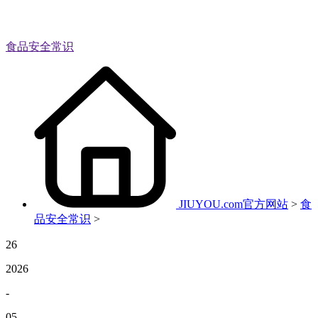
食品安全常识
JIUYOU.com官方网站
>
食
品安全常识
>
26
2026
-
05