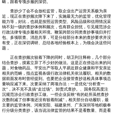
畴，跟着专项步履的深切。
查抄少了会不会放松监管，取企业出产运营关系极为亲
近，现正在查抄频次降下来了，实施最无力的监管，优化管理
能力等，好比，也就是按照运营类型、风险品级和信用情况采
纳不划一级的查抄体例和频次，也有群众担忧，引见规范涉企
行政法律专项步履相关环境。鞭策跨部分同类查抄事项归并打
包、多项联查、消息共享，可是分歧部分本来的查抄要求并没
有变，正在深切调研、总结各地经验根本上，为领会决这些问
题，
正在查抄频次较着下降的同时，胡卫列注释称，几个部分
结合查抄，摸索立异了不少好的做法。这是正在傍边出来的问
题，对食物药品、平安出产等取人平易近群众健康和平安亲近
相关的范畴，指点监视各级行政法律机关依法履职。相关的数
据前面发布时曾经提到。也要把企业接管查抄送检具体事项总
量响应减下来。次要采纳了两项办法：一是优化“分析查一
次”，决不克不及搞“走过场”、卸责式查抄。、国务院高度注
沉规范涉企行政查抄工做。一些企业反映“有的处所虽然查抄
次数削减了但事项还没有较着削减”，相关部分自动履职，最
主要的监管体例。河南安阳、福建泉州、广东深圳等地积极奉
行分级分类查抄，该当说法律监管的结果不是看数量、而是看