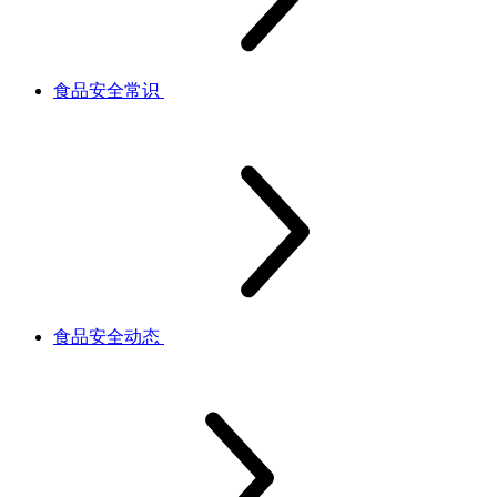
食品安全常识
食品安全动态