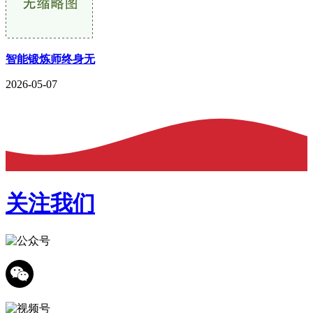
智能锻炼师终身无
2026-05-07
关注我们