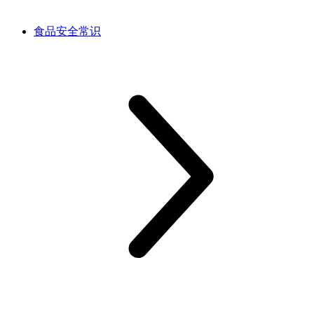
食品安全常识