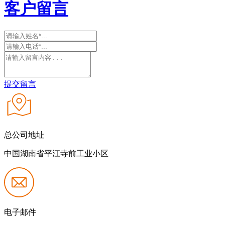
客户留言
提交留言
总公司地址
中国湖南省平江寺前工业小区
电子邮件