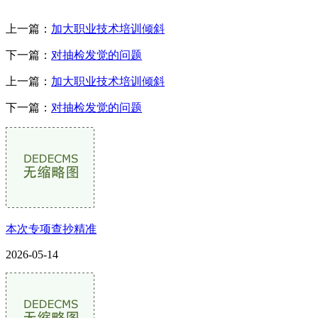
上一篇：
加大职业技术培训倾斜
下一篇：
对抽检发觉的问题
上一篇：
加大职业技术培训倾斜
下一篇：
对抽检发觉的问题
本次专项查抄精准
2026-05-14