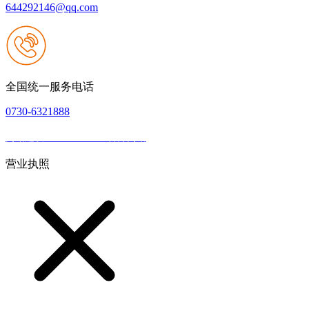
644292146@qq.com
全国统一服务电话
0730-6321888
网站建设：JIUYOU.com官方网站
|
网站地图
本网站支持IPV6
营业执照