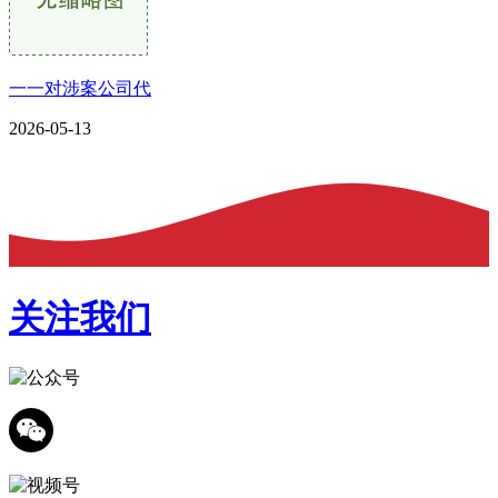
一一对涉案公司代
2026-05-13
关注我们