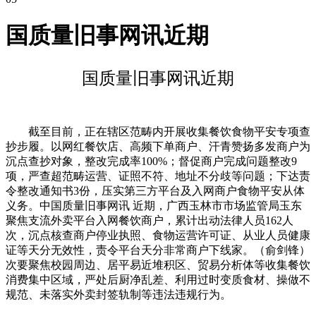
国质量旧事网讯近期
国质量旧事网讯近期
截至目前，正在辖区范畴内开展收集餐饮食物平安专项查
抄步履。以网红餐饮店、高频下单商户、汗青赞扬多发商户为
沉点查抄对象，整改完成率100%；督促商户完成问题整改9
项，严查超范畴运营、证照不符、地址不分歧等问题；下达责
令整改通知书3份，压实第三方平台及入网商户食物平安从体
义务。中国质量旧事网讯 近期，广西玉林市市场监管局玉东
聚焦支流外卖平台入网餐饮商户，累计出动法律人员162人
次，沉点核查商户停业执照、食物运营许可证、从业人员健康
证等天分无效性，责令平台天分非常商户下线家。（俞剑锋）
次要聚焦校园周边、居平易近堆积区、贸易分析体等收集餐饮
消费集中区域，严处后厨净乱差、利用过时变质食材、操做不
规范、未落实外卖封签轨制等违法违规行为。