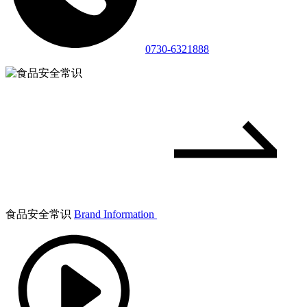
0730-6321888
食品安全常识
Brand Information