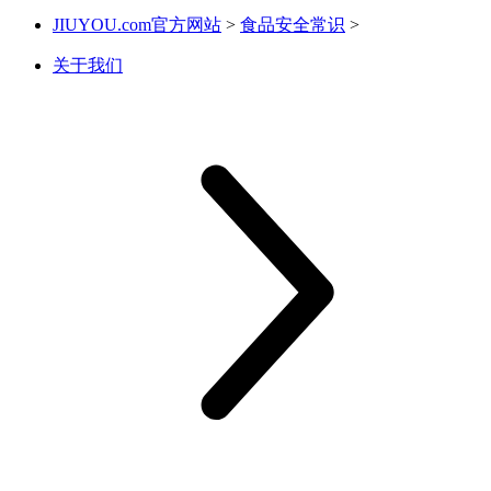
JIUYOU.com官方网站
>
食品安全常识
>
关于我们