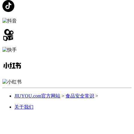
JIUYOU.com官方网站
>
食品安全常识
>
关于我们