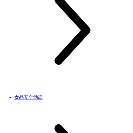
食品安全动态