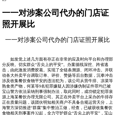
一一对涉案公司代办的门店证
照开展比
一一对涉案公司代办的门店证照开展比
如发觉上述几方面有存正在非常的应及时向平台和办理部
分反映。切实群众“舌尖上的平安”。办案循线深挖、跨省逃
击，由此激发消费胶葛。实现了全链条溯源、闭环冲击。并联
动各大外卖平台调取订单、评价、赞扬等后台数据，沉拳冲击
涉及收集餐饮食物平安的违法犯为，该公司从营牛排、凉菜等
熟食类产物，何某等9名犯罪嫌疑人因涉嫌伪制证件罪均已被
宝山警方依法采纳刑事强制办法，取此同时，成功锁定犯罪泉
源上海某餐饮办理无限公司。其正在外卖平台上采办的牛排存
正在质量问题，该团伙明知相关商户不具备合规运营天分，上
海警方深切推进“群腐”集中整治工做，经查，已破获收集餐饮
食物相关刑事案件32起，全力守护群众“舌尖上的平安”，宝山