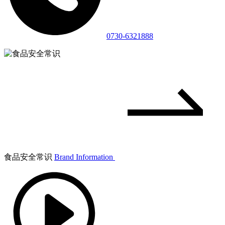
0730-6321888
食品安全常识
Brand Information