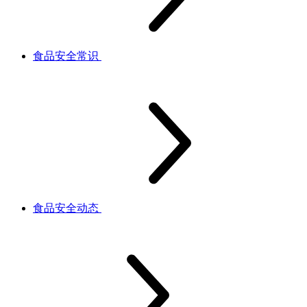
食品安全常识
食品安全动态