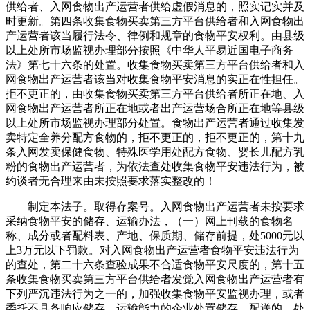
供给者、入网食物出产运营者供给虚假消息的，照实记实并及
时更新。第四条收集食物买卖第三方平台供给者和入网食物出
产运营者该当履行法令、律例和规章的食物平安权利。由县级
以上处所市场监视办理部分按照《中华人平易近国电子商务
法》第七十六条的处置。收集食物买卖第三方平台供给者和入
网食物出产运营者该当对收集食物平安消息的实正在性担任。
拒不更正的，由收集食物买卖第三方平台供给者所正在地、入
网食物出产运营者所正在地或者出产运营场合所正在地等县级
以上处所市场监视办理部分处置。食物出产运营者通过收集发
卖特定全养分配方食物的，拒不更正的，拒不更正的，第十九
条入网发卖保健食物、特殊医学用处配方食物、婴长儿配方乳
粉的食物出产运营者，为依法查处收集食物平安违法行为，被
约谈者无合理来由未按照要求落实整改的！
制定本法子。取得存案号。入网食物出产运营者未按要求
采纳食物平安的储存、运输办法，（一）网上刊载的食物名
称、成分或者配料表、产地、保质期、储存前提，处5000元以
上3万元以下罚款。对入网食物出产运营者食物平安违法行为
的查处，第二十六条查验成果不合适食物平安尺度的，第十五
条收集食物买卖第三方平台供给者发觉入网食物出产运营者有
下列严沉违法行为之一的，加强收集食物平安监视办理，或者
委托不具备响应储存、运输能力的企业处置储存、配送的，处