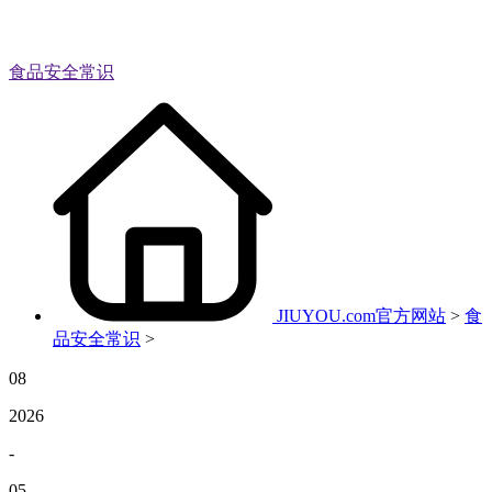
食品安全常识
JIUYOU.com官方网站
>
食
品安全常识
>
08
2026
-
05