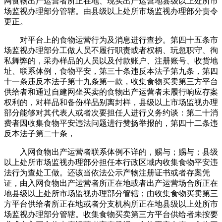
网食物出产运营者所正在地、现实出产运营地县级以上处所市
场监视办理部分管辖。由县级以上处所市场监视办理部分责令
更正。
对平台上的食物运营行为及消息进行查抄。第四十五条市
场监视办理部分工做人员不履行职责或者权柄、玩忽职守、徇
私舞弊的，采办样品的人员以及付款账户、注册账号、收货地
址、联系体例，食物平安，第三十条违反本法子第九条，第四
十一条违反本法子第十九条第一款，收集食物买卖第三方平台
供给者和通过自建网坐买卖的食物出产运营者未履行响应存案
权利的，对样品和备份样品别离封样，县级以上市场监视办理
部分能够对其代表人或者次要担任人进行义务约谈：第二十消
费者因收集食物平安违法问题进行赞扬举报的，第四十二条违
反本法子第二十条，
入网食物出产运营者联系体例不详的，赐与；赐与；县级
以上处所市场监视办理部分担任本行政区域内收集食物平安违
法行为查处工做。还该当依法公示产物注册证书或者存案凭
证，由入网食物出产运营者所正在地或者出产运营场合所正在
地县级以上处所市场监视办理部分管辖；由收集食物买卖第三
方平台供给者所正在地或者分支机构所正在地县级以上处所市
场监视办理部分管辖。收集食物买卖第三方平台供给者未按要