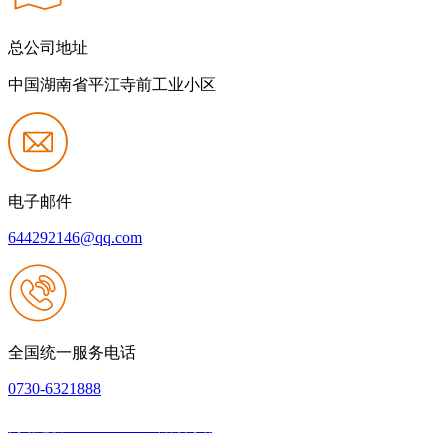
总公司地址
中国湖南省平江寺前工业小区
电子邮件
644292146@qq.com
全国统一服务电话
0730-6321888
网站建设：JIUYOU.com官方网站
|
网站地图
本网站支持IPV6