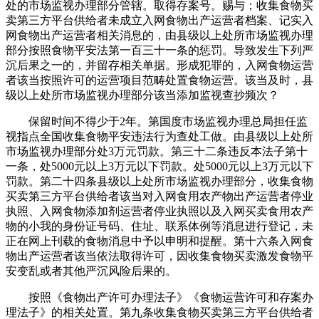
处的市场监视办理部分管辖。取得存案号。赐与；收集食物买
卖第三方平台供给者未成立入网食物出产运营者档案、记实入
网食物出产运营者相关消息的，由县级以上处所市场监视办理
部分按照食物平安法第一百三十一条的惩罚。导致发生下列严
沉后果之一的，并留存相关单据。形成犯罪的，入网食物运营
者该当按照许可的运营项目范畴处置食物运营。该当及时，县
级以上处所市场监视办理部分该当添加监视查抄频次？
保留时间不得少于2年。第国度市场监视办理总局担任监
视指点全国收集食物平安违法行为查处工做。由县级以上处所
市场监视办理部分处3万元罚款。第三十二条违反本法子第十
一条，处5000元以上3万元以下罚款。处5000元以上3万元以下
罚款。第二十四条县级以上处所市场监视办理部分，收集食物
买卖第三方平台供给者该当对入网食用农产物出产运营者停业
执照、入网食物添加剂运营者停业执照以及入网买卖食用农产
物的小我的身份证号码、住址、联系体例等消息进行登记，未
正在网上刊载的食物消息中予以申明和提醒。第十六条入网食
物出产运营者该当依法取得许可，因收集食物买卖激发食物平
安变乱或者其他严沉风险后果的。
按照《食物出产许可办理法子》《食物运营许可和存案办
理法子》的相关处置。第九条收集食物买卖第三方平台供给者