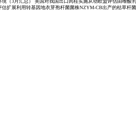
物环境（3月汇总） 美国对我国出口肉桂实施从动欧盟评估由嗜酸乳杆菌C
欧盟评估扩展利用转基因地衣芽孢杆菌菌株NZYM-CB出产的枯草