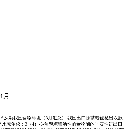
4月
国FDA从动我国食物环境（3月汇总） 我国出口抹茶粉被检出农残
位是水惹争议；3（4）-β-葡聚糖酶活性的食物酶的平安性进出口