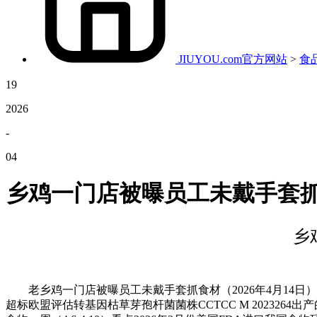
JIUYOU.com官方网站
>
食
19
2026
-
04
乡鸡一门店被曝员工未戴手套抓食
乡
老乡鸡一门店被曝员工未戴手套抓食材（2026年4月14日）不消
超标欧盟评估转基因枯草芽孢杆菌菌株CCTCC M 202326