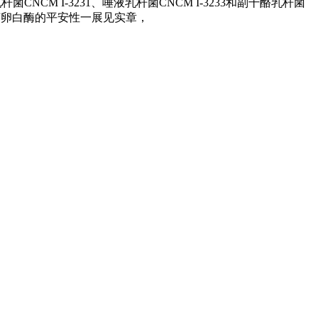
NCM I-3231、唾液乳杆菌CNCM I-3233和副干酪乳杆菌
杆菌卵白酶的平安性一展见实章，