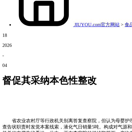
JIUYOU.com官方网站
>
食
18
2026
-
04
督促其采纳本色性整改
省农业农村厅等行政机关别离答复查察院，但认为母婴护理机
查告状职责时发觉本案线索，液化气日销量5吨。构成对气源