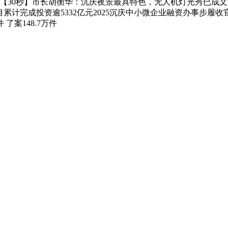
30秒】市长胡衡华：沉庆夜景最具特色，无人机灯光秀已成文旅“闪亮
目累计完成投资逾5332亿元2025沉庆中小微企业融资办事步履
了案148.7万件