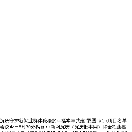
、
 沉庆守护新就业群体稳稳的幸福本年共建“双圈”沉点项目名单
次会议今日8时30分揭幕 中新网沉庆（沉庆旧事网）将全程曲播