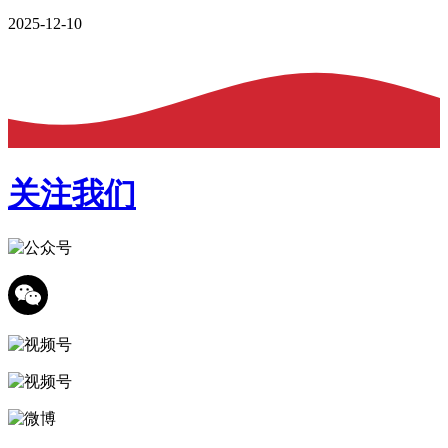
2025-12-10
关注我们