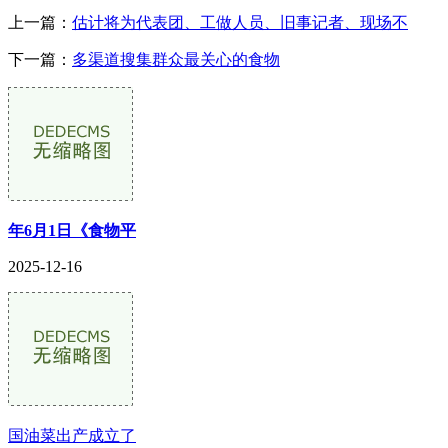
上一篇：
估计将为代表团、工做人员、旧事记者、现场不
下一篇：
多渠道搜集群众最关心的食物
年6月1日《食物平
2025-12-16
国油菜出产成立了