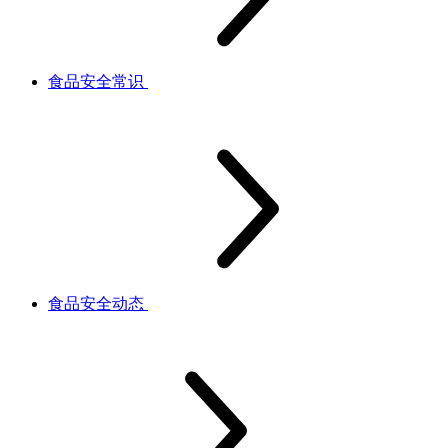
食品安全常识
食品安全动态