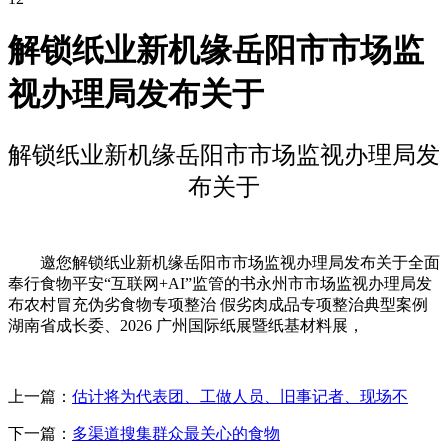
解锁纸业新机缘岳阳市市场监
视办理局发布关于
解锁纸业新机缘岳阳市市场监视办理局发
布关于
邀您解锁纸业新机缘岳阳市市场监视办理局发布关于全面
奉行食物平安“互联网+AI”监管的书永州市市场监视办理局发
布农村冒充伪劣食物专项整治 假劣肉成品专项整治典型案例
湖南省成长委、2026 广州国际纸展暨纸基材料展，
上一篇：
估计将为代表团、工做人员、旧事记者、现场不
下一篇：
多渠道搜集群众最关心的食物