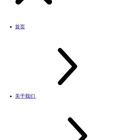
首页
关于我们