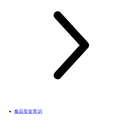
食品安全常识