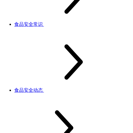
食品安全常识
食品安全动态