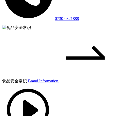
0730-6321888
食品安全常识
Brand Information