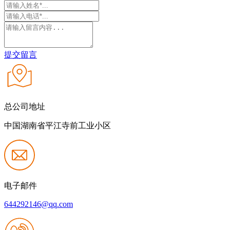
提交留言
总公司地址
中国湖南省平江寺前工业小区
电子邮件
644292146@qq.com