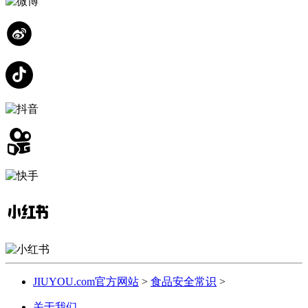
JIUYOU.com官方网站
>
食品安全常识
>
关于我们