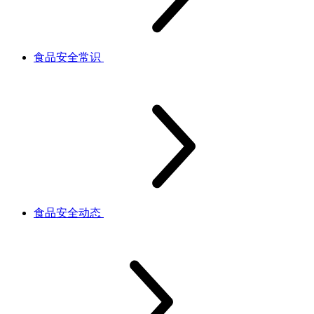
食品安全常识
食品安全动态