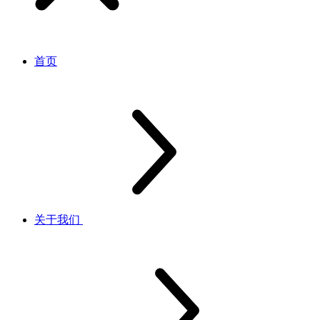
首页
关于我们