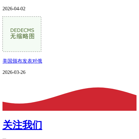
2026-04-02
美国颁布发表对俄
2026-03-26
关注我们