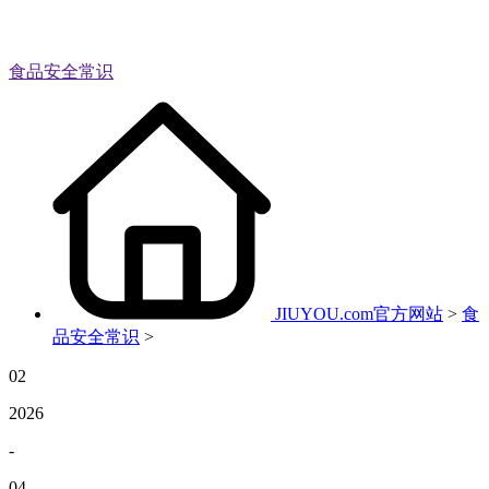
食品安全常识
JIUYOU.com官方网站
>
食
品安全常识
>
02
2026
-
04