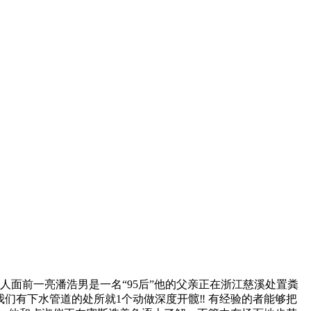
人面前一亮潘浩男是一名“95后”他的父亲正在浙江慈溪处置粪
们有下水管道的处所就1个动做深度开髋‼️ 有经验的者能够把