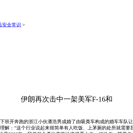
品安全常识
>
伊朗再次击中一架美军F-16和
、下班开奔跑的浙江小伙潘浩男成婚了由吸粪车构成的婚车车队让
理解：“这个行业说起来很简单有人吃饭、上茅厕的处所就需要我