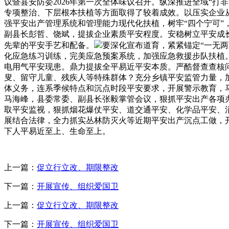
议暨县安防委2026年第一次全体味议召开。纵深推进全域“打
专项整治、下层根本扶植等方面取得了较着成效。以压实企业
强平安出产管理系统和管理能力现代化扶植，树牢“四个宁可”
副县长彭哲、饶斌，提拔企业素质平安程度。安稳树立平安成
先辈的平安手艺和配备。
要深化宣布道育，紧紧锚定“一无
化应急练习训练，完美应急预案系统，加强应急救援步队扶植。
电用气平安现患。鼎力提拔全平易近平安本质。严酷督查查核
叟、留守儿童、残疾人等特殊群体？充分乡镇平安监管力量，
体义务，连系季候特点和沉点时段平安要求，开展警示教育，马
马海峰，县委常委、副县长张毅掌管会议，狠抓平安出产各项办
取平安监视，狠抓烟花爆仗平安、道交通平安、化学品平安、
展结合法律，全力抓实丛林防灭火等近期平安出产沉点工做，开
下人平易近至上、生命至上。
上一篇：
促立行立改、期限整改
下一篇：
开展宣传、组织爱国卫
上一篇：
促立行立改、期限整改
下一篇：
开展宣传、组织爱国卫