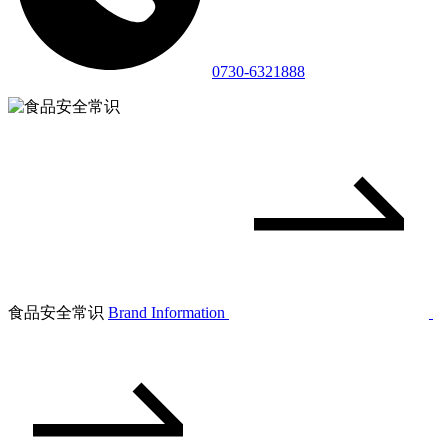
0730-6321888
食品安全常识
Brand Information