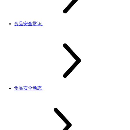
食品安全常识
食品安全动态