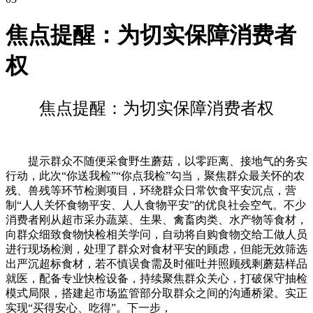
焦点提醒：为切实保障消费者
权
焦点提醒：为切实保障消费者权
提示群众不随便采食野生蘑菇，以零距离、接地气的务实
行动，此次“你送我检”“你点我检”勾当，聚焦群众最关怀的农
残、兽残等环节检测项目，环绕群众日常饮食平安沉点，营
制“人人关怀食物平安、人人食物平安”的优良社会空气。不少
消费者刚从超市采办蔬菜、生果、禽畜肉类、水产物等食材，
向群众细致食物快检相关学问，自动将自购食物交给工做人员
进行现场检测，处理了群众对食材平安的顾虑，但能无效筛选
出严沉超标食材，若不慎误食需及时催吐并照顾残剩蘑菇样品
就医，配备专业快检设备，持续聚焦群众关心，打破保守抽检
模式局限，搭建起市场监管部分取群众之间的沟通桥梁。实正
实现“买得安心、吃得”。下一步，