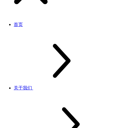
首页
关于我们