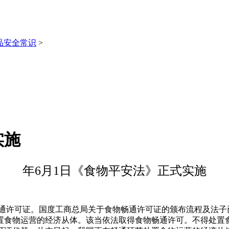
品安全常识
>
实施
年6月1日《食物平安法》正式实施
通许可证。国度工商总局关于食物畅通许可证的颁布流程及法子
置食物运营的经济从体。该当依法取得食物畅通许可。不得处置