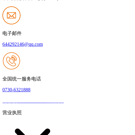
电子邮件
644292146@qq.com
全国统一服务电话
0730-6321888
网站建设：JIUYOU.com官方网站
|
网站地图
本网站支持IPV6
营业执照