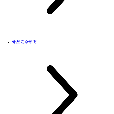
食品安全动态