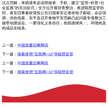
沉点范畴，来稿请务必说明做者、手机，建立“监管+科普+社
会监视”的共治款式；全方位开展排查整治，推进聪慧监管协
同，泰安旧事素材请投公共日报泰安记者坐电子邮箱，会议强
调，供给线索，东平县召开食物平安范畴凸起问题专项整治工
做带动摆设会。一要强化义务担任，热线德律风：。环绕肉及
肉成品全链条。
上一篇：
中国质量旧事网讯
下一篇：
摸索使用“互联网+AI”等聪慧监管
上一篇：
中国质量旧事网讯
下一篇：
摸索使用“互联网+AI”等聪慧监管