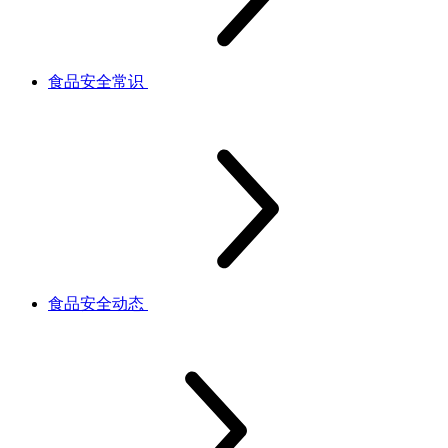
食品安全常识
食品安全动态