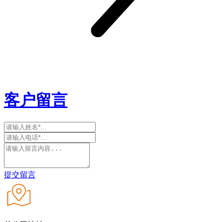
客户留言
提交留言