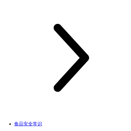
食品安全常识