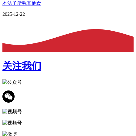
本法子所称其他食
2025-12-22
关注我们