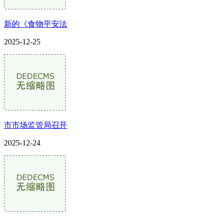
新的《食物平安法
2025-12-25
市市场监管局召开
2025-12-24