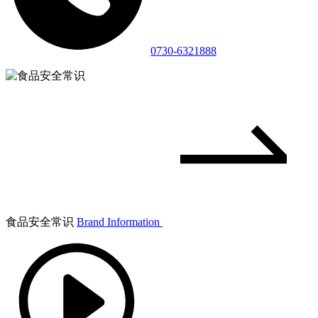
0730-6321888
食品安全常识
Brand Information