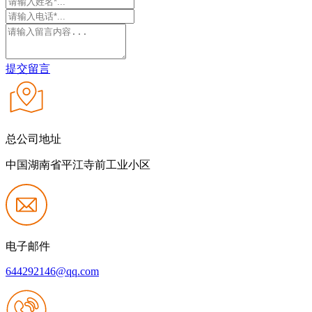
提交留言
总公司地址
中国湖南省平江寺前工业小区
电子邮件
644292146@qq.com