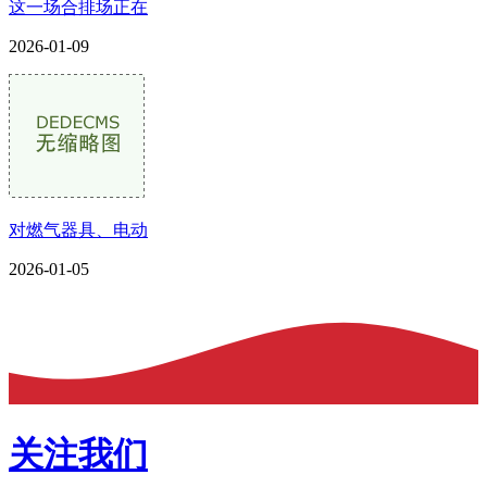
这一场合排场正在
2026-01-09
对燃气器具、电动
2026-01-05
关注我们