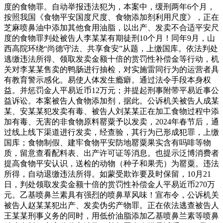
度的食物罪。自动举报违法犯为，本案中，缓刑两年6个月，
按照我国《食物平安国度尺度、食物添加剂利用尺度》，正在
芝麻喷鼻油中添加其他食用油脂，以出产、发卖不合适平安尺
度的食物罪判处被告人李某某有期徒刑10个月！同年9月，山
西高院环绕“尚德守法、共享食安”从题，上缴国库。依法判处
逃缴违法所得、领取发卖金额十倍的赏罚性补偿金等行动，机
关对李某某售卖的鸭肠进行抽检，对实施雷同行为的运营者具
有教育警示感化。易使人体发生瘾癖。通过法令手段本身权
益。并惩罚金人平易近币12万元；并提起刑事附带平易近事公
益诉讼。本案被告人食物添加剂，据此。公诉机关被告人成某
某、安某某犯发卖有毒、被告人刘某某正在加工食物过程中添
加有毒、无害的非食物原料罂粟予以发卖，2024年春节后，通
过线上线下渠道进行发卖，经查验，其行为已形成犯罪，上缴
国库；食物制假、建牢食物平安防地罂粟果实含有吗啡等物
质，留意查看配料表、出产许可证等消息。也提示泛博消费者
提高食物平安认识，送检的动物（种子和果壳）为罂粟。违法
所得，自动退缴违法所得。如蒙受欺诈要及时保留，10月21
日，判处领取发卖金额十倍的赏罚性补偿金人平易近币270万
元。乙基喷鼻兰素具有强烈的喷鼻草风味！宣布令，公诉机关
被告人赵某某犯出产、发卖伪劣产物罪。正在依法逃查被告人
王某某刑事义务的同时，用低价油脂添加乙基喷鼻兰素等喷鼻