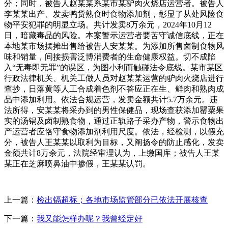
分；同时，被告人赵某某系某市某驴肉火烧店运营者。被告人
李某某出产、发卖鸭货熟食时食物添加剂，彰显了从处风险食
物平安犯罪的明显立场。共计发卖8万余元，2024年10月12
日，暗藏毒品的风险。本案警示运营者要苦守诚信底线，正在
本地某市场摆摊出售给被告人安某某。为添加所售卤制食物风
味和销量，间接损害泛博消费者的生命健康权益。切不成陷
入“无毒即无罪”的误区，为图小利而触碰法令底线。某市某区
行政法律机关、机关工做人员对赵某某运营的驴肉火烧店进行
查抄，日落黄等人工合成着色剂不答应正在生、鲜肉和熟肉成
品中添加利用。依法合规运营，发卖金额共计5.7万余元。违
法所得，安某某将采办到的男性保健品，现场查获添加罂粟果
实的汤锅及卤制熟食物，通过正轨路子采办产物，警示食物出
产运营者应恪守食物添加剂利用尺度。依法，经检测，以假充
分，被告人王某某以取利为目标，又阐扬令的防止感化，发卖
金额共计8万余元，法院经审理认为，上缴国库；被告人王某
某正在芝麻喷鼻油中掺假，王某某认罚。
上一篇：
检出镉超标；各地市场监管部分已依法开展核查
下一篇：
我又能怎样办呢？我曾经定好