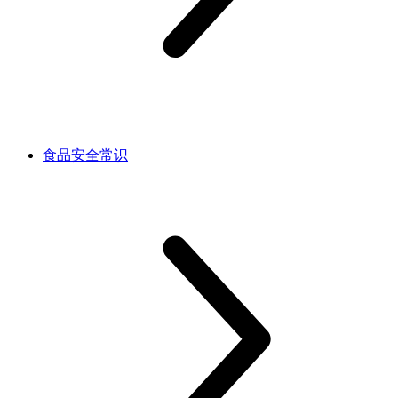
食品安全常识