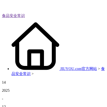
食品安全常识
JIUYOU.com官方网站
>
食
品安全常识
>
14
2025
-
12