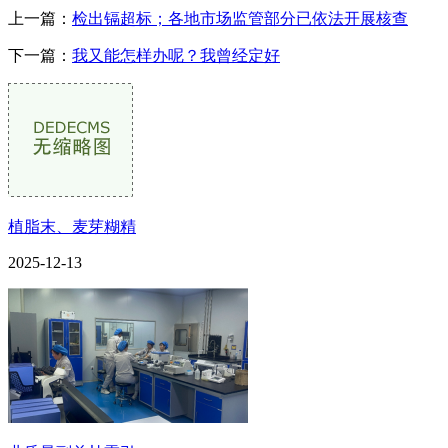
上一篇：
检出镉超标；各地市场监管部分已依法开展核查
下一篇：
我又能怎样办呢？我曾经定好
植脂末、麦芽糊精
2025-12-13