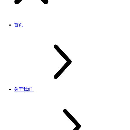
首页
关于我们