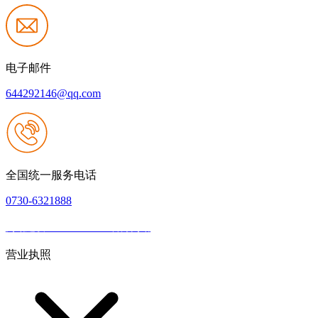
电子邮件
644292146@qq.com
全国统一服务电话
0730-6321888
网站建设：JIUYOU.com官方网站
|
网站地图
本网站支持IPV6
营业执照