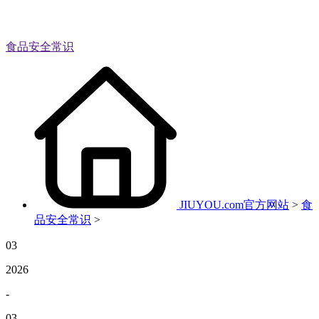
食品安全常识
JIUYOU.com官方网站
>
食
品安全常识
>
03
2026
-
03