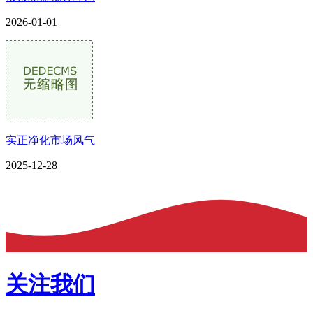
2026-01-01
实正净化市场风气
2025-12-28
关注我们