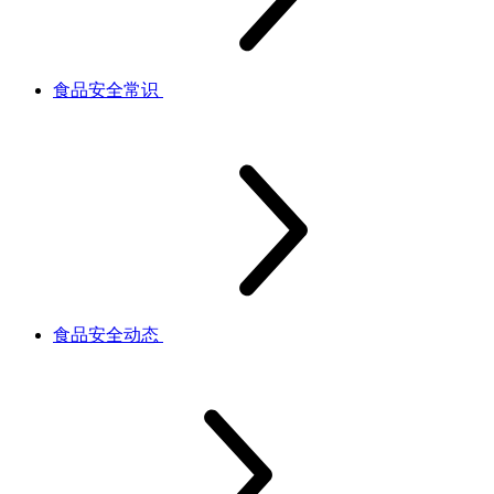
食品安全常识
食品安全动态