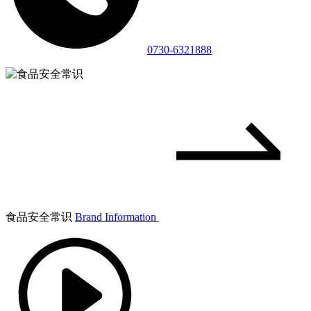
0730-6321888
食品安全常识
Brand Information