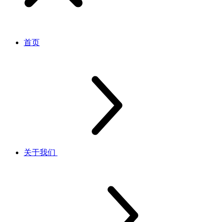
首页
关于我们