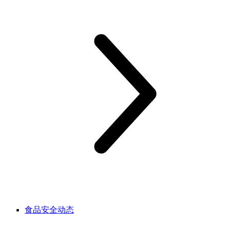
食品安全动态