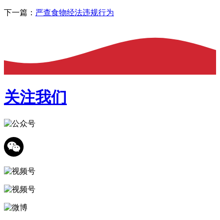
下一篇：
严查食物经法违规行为
关注我们