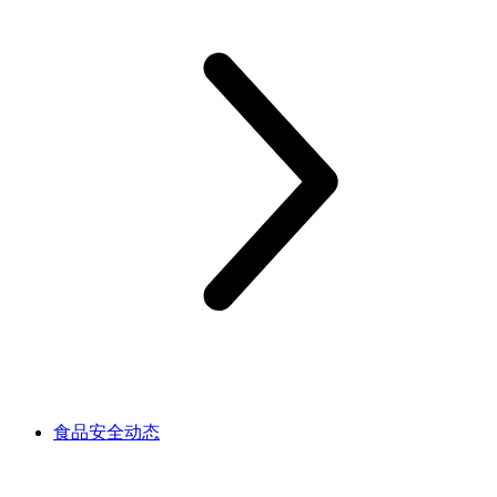
食品安全动态