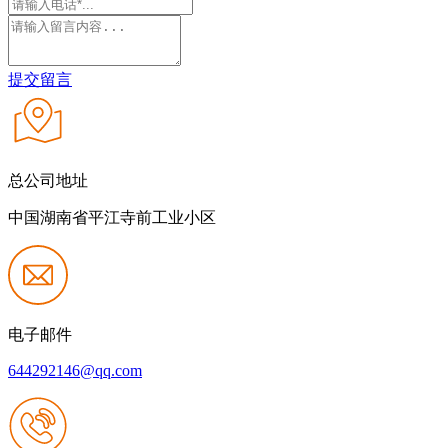
提交留言
总公司地址
中国湖南省平江寺前工业小区
电子邮件
644292146@qq.com