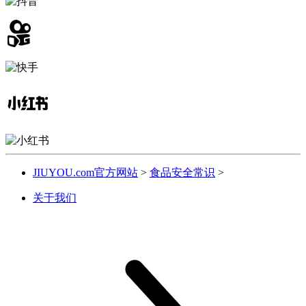
JIUYOU.com官方网站
>
食品安全常识
>
关于我们