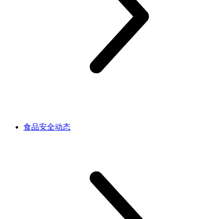
食品安全动态