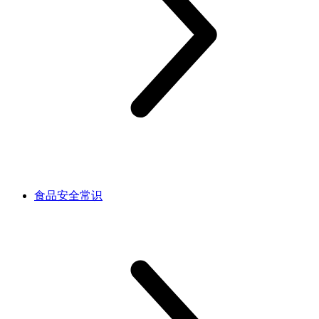
食品安全常识