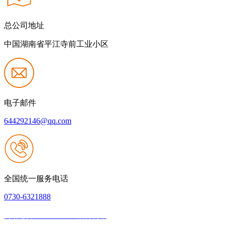
总公司地址
中国湖南省平江寺前工业小区
电子邮件
644292146@qq.com
全国统一服务电话
0730-6321888
网站建设：JIUYOU.com官方网站
|
网站地图
本网站支持IPV6