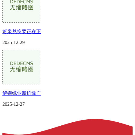
货泉兑换要正在正
2025-12-29
解锁纸业新机缘广
2025-12-27