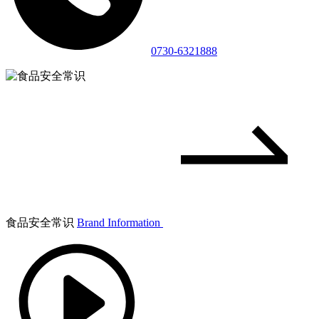
0730-6321888
食品安全常识
Brand Information