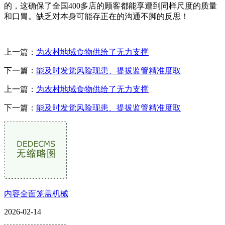
的，这确保了全国400多店的顾客都能享遭到同样尺度的质量
和口胃。缺乏对本身可能存正在的沟通不脚的反思！
上一篇：
为农村地域食物供给了无力支撑
下一篇：
能及时发觉风险现患、提拔监管精准度取
上一篇：
为农村地域食物供给了无力支撑
下一篇：
能及时发觉风险现患、提拔监管精准度取
内容全面笼盖机械
2026-02-14