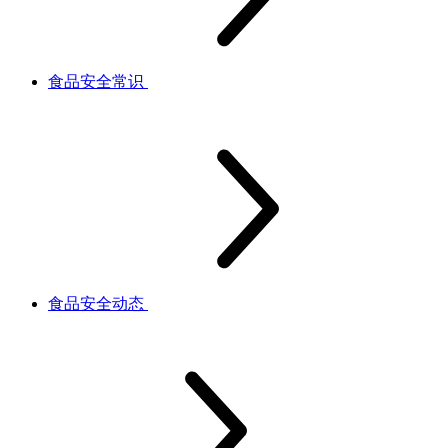
食品安全常识
食品安全动态