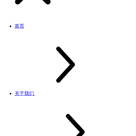
首页
关于我们