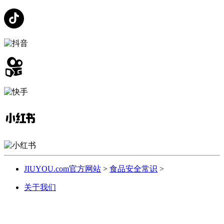
JIUYOU.com官方网站
>
食品安全常识
>
关于我们