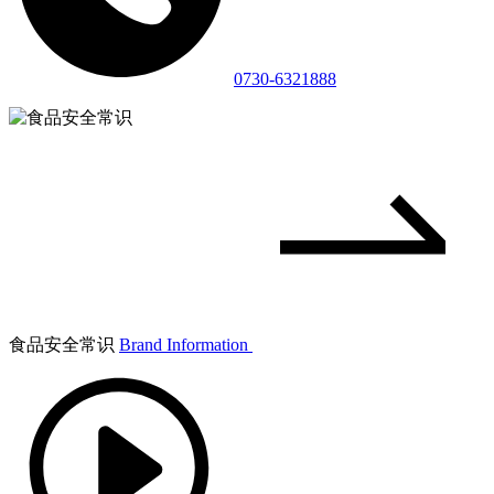
0730-6321888
食品安全常识
Brand Information