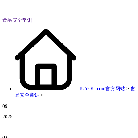
食品安全常识
JIUYOU.com官方网站
>
食
品安全常识
>
09
2026
-
02