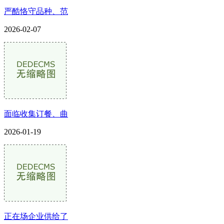
严酷恪守品种、范
2026-02-07
面临收集订餐、曲
2026-01-19
正在场企业供给了