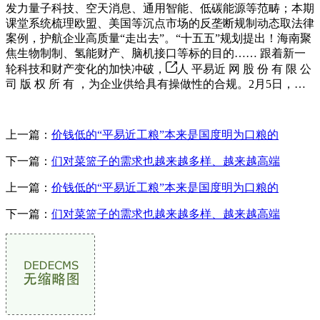
发力量子科技、空天消息、通用智能、低碳能源等范畴；本期
课堂系统梳理欧盟、美国等沉点市场的反垄断规制动态取法律
案例，护航企业高质量“走出去”。“十五五”规划提出！海南聚
焦生物制制、氢能财产、脑机接口等标的目的…… 跟着新一
轮科技和财产变化的加快冲破，
人 平易近 网 股 份 有 限 公
司 版 权 所 有 ，为企业供给具有操做性的合规。2月5日，…
上一篇：
价钱低的“平易近工粮”本来是国度明为口粮的
下一篇：
们对菜篮子的需求也越来越多样、越来越高端
上一篇：
价钱低的“平易近工粮”本来是国度明为口粮的
下一篇：
们对菜篮子的需求也越来越多样、越来越高端