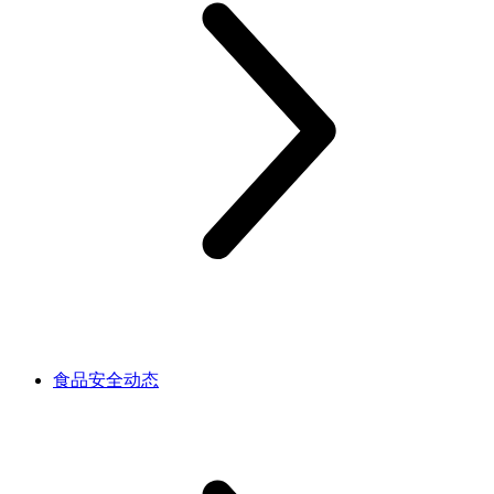
食品安全动态