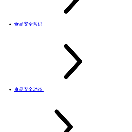
食品安全常识
食品安全动态