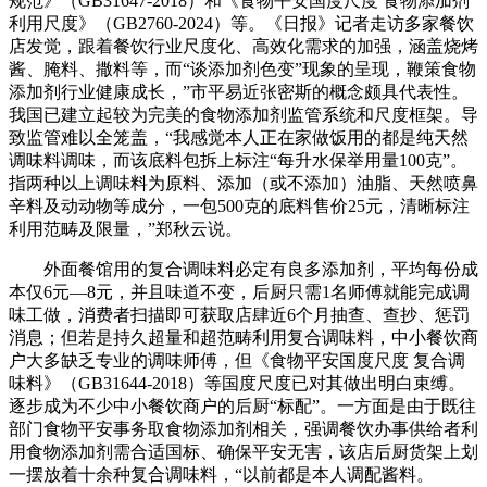
规范》（GB31647-2018）和《食物平安国度尺度 食物添加剂
利用尺度》（GB2760-2024）等。《日报》记者走访多家餐饮
店发觉，跟着餐饮行业尺度化、高效化需求的加强，涵盖烧烤
酱、腌料、撒料等，而“谈添加剂色变”现象的呈现，鞭策食物
添加剂行业健康成长，”市平易近张密斯的概念颇具代表性。
我国已建立起较为完美的食物添加剂监管系统和尺度框架。导
致监管难以全笼盖，“我感觉本人正在家做饭用的都是纯天然
调味料调味，而该底料包拆上标注“每升水保举用量100克”。
指两种以上调味料为原料、添加（或不添加）油脂、天然喷鼻
辛料及动动物等成分，一包500克的底料售价25元，清晰标注
利用范畴及限量，”郑秋云说。
外面餐馆用的复合调味料必定有良多添加剂，平均每份成
本仅6元—8元，并且味道不变，后厨只需1名师傅就能完成调
味工做，消费者扫描即可获取店肆近6个月抽查、查抄、惩罚
消息；但若是持久超量和超范畴利用复合调味料，中小餐饮商
户大多缺乏专业的调味师傅，但《食物平安国度尺度 复合调
味料》（GB31644-2018）等国度尺度已对其做出明白束缚。
逐步成为不少中小餐饮商户的后厨“标配”。一方面是由于既往
部门食物平安事务取食物添加剂相关，强调餐饮办事供给者利
用食物添加剂需合适国标、确保平安无害，该店后厨货架上划
一摆放着十余种复合调味料，“以前都是本人调配酱料。