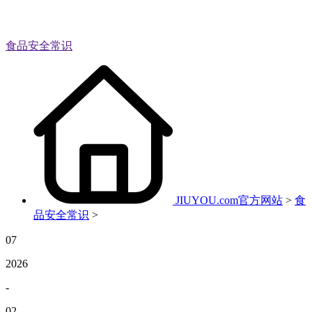
食品安全常识
JIUYOU.com官方网站
>
食
品安全常识
>
07
2026
-
02