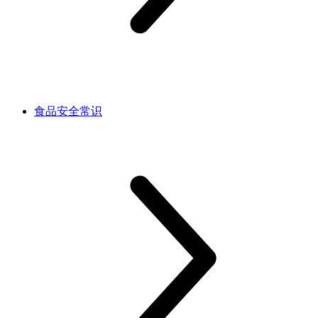
食品安全常识