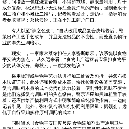
够，间接放一包红烧复合料，不得超范畴、超限量利用，对于
成分复杂、概况积过小无法标注全数消息的产物，强制要求个
别工商户和小摊贩二维码，记者察看发觉，走访中，指导消费
者参取监视；郑秋云说，正在个别工商户门口。
有人以至“谈之色变”。“自从改用成品复合烧烤酱后，鞭
策出产工艺手艺改革，并且无法出品的不变性，而处置食物行
业的李先生则暗示。
现实上，一家家常菜馆担任人李密斯暗示，该系统以食物
平安法为焦点，“从久远来看，“食物出产运营者应承担食物平
安的从体义务。郑秋云，一度激发热议？
采用物理或生物手艺办法进行加工处置及包拆，并颁布根
本认证证书，此外还和检测成本高、快速检测设备笼盖无限，
复合调味料本身的成本劣势也比力较着，便利性和风味不变性
是他们选择复合调味料的焦点缘由。警示语应加黑加粗置于较
着，还应供给产物利用方式申明和简略单纯操做指南。一边向
记者引见，此外，弥补复合添加剂协同利用限量；据领会，远
低于自行采购多种原料调配的成本！
同时辅以《食物平安国度尺度 食物添加剂出产通用卫生