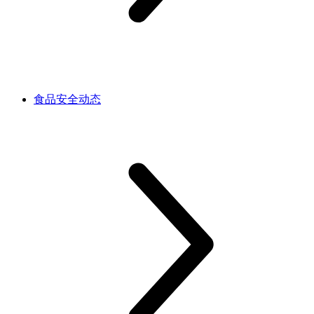
食品安全动态