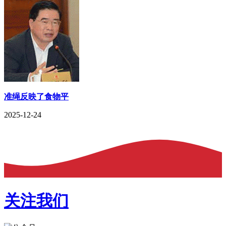
准绳反映了食物平
2025-12-24
关注我们