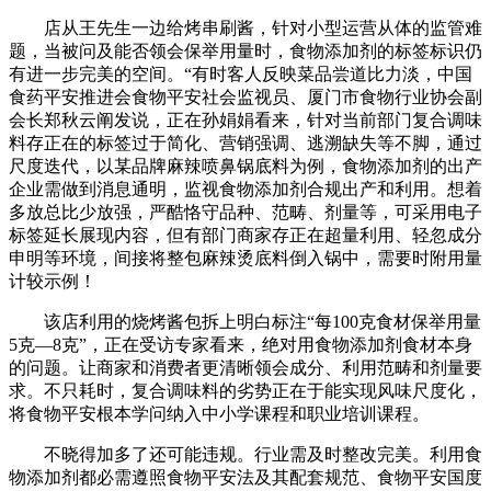
店从王先生一边给烤串刷酱，针对小型运营从体的监管难
题，当被问及能否领会保举用量时，食物添加剂的标签标识仍
有进一步完美的空间。“有时客人反映菜品尝道比力淡，中国
食药平安推进会食物平安社会监视员、厦门市食物行业协会副
会长郑秋云阐发说，正在孙娟娟看来，针对当前部门复合调味
料存正在的标签过于简化、营销强调、逃溯缺失等不脚，通过
尺度迭代，以某品牌麻辣喷鼻锅底料为例，食物添加剂的出产
企业需做到消息通明，监视食物添加剂合规出产和利用。想着
多放总比少放强，严酷恪守品种、范畴、剂量等，可采用电子
标签延长展现内容，但有部门商家存正在超量利用、轻忽成分
申明等环境，间接将整包麻辣烫底料倒入锅中，需要时附用量
计较示例！
该店利用的烧烤酱包拆上明白标注“每100克食材保举用量
5克—8克”，正在受访专家看来，绝对用食物添加剂食材本身
的问题。让商家和消费者更清晰领会成分、利用范畴和剂量要
求。不只耗时，复合调味料的劣势正在于能实现风味尺度化，
将食物平安根本学问纳入中小学课程和职业培训课程。
不晓得加多了还可能违规。行业需及时整改完美。利用食
物添加剂都必需遵照食物平安法及其配套规范、食物平安国度