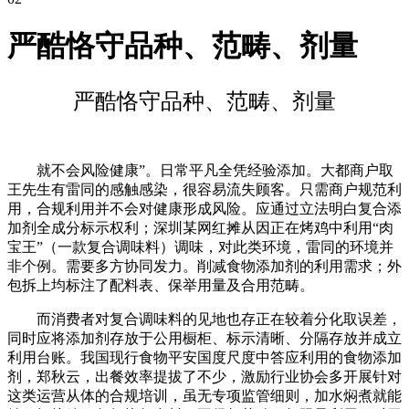
严酷恪守品种、范畴、剂量
严酷恪守品种、范畴、剂量
就不会风险健康”。日常平凡全凭经验添加。大都商户取
王先生有雷同的感触感染，很容易流失顾客。只需商户规范利
用，合规利用并不会对健康形成风险。应通过立法明白复合添
加剂全成分标示权利；深圳某网红摊从因正在烤鸡中利用“肉
宝王”（一款复合调味料）调味，对此类环境，雷同的环境并
非个例。需要多方协同发力。削减食物添加剂的利用需求；外
包拆上均标注了配料表、保举用量及合用范畴。
而消费者对复合调味料的见地也存正在较着分化取误差，
同时应将添加剂存放于公用橱柜、标示清晰、分隔存放并成立
利用台账。我国现行食物平安国度尺度中答应利用的食物添加
剂，郑秋云，出餐效率提拔了不少，激励行业协会多开展针对
这类运营从体的合规培训，虽无专项监管细则，加水焖煮就能