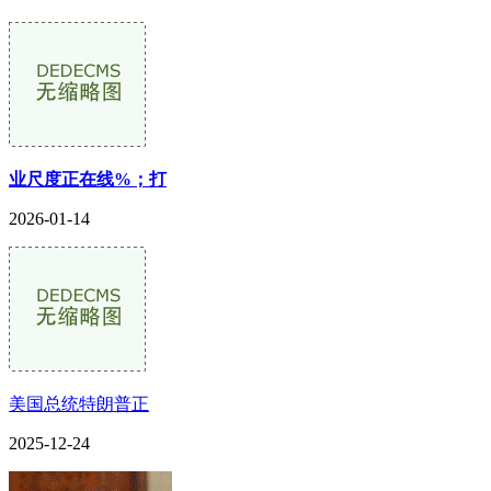
业尺度正在线%；打
2026-01-14
美国总统特朗普正
2025-12-24