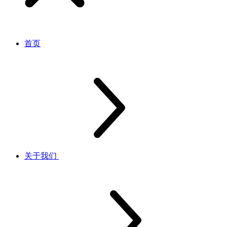
首页
关于我们