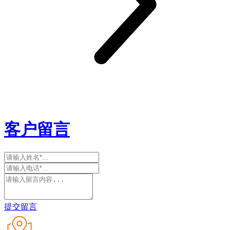
客户留言
提交留言