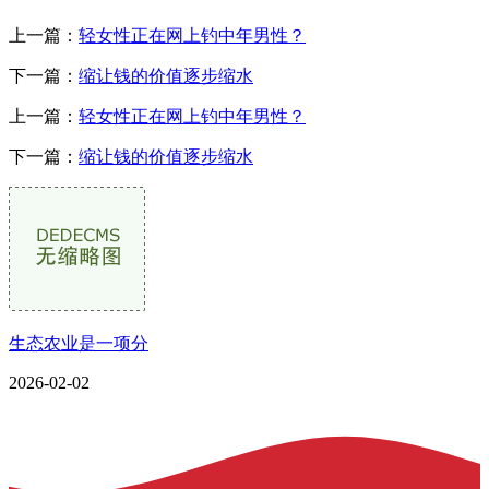
上一篇：
轻女性正在网上钓中年男性？
下一篇：
缩让钱的价值逐步缩水
上一篇：
轻女性正在网上钓中年男性？
下一篇：
缩让钱的价值逐步缩水
生态农业是一项分
2026-02-02