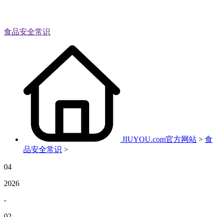
食品安全常识
JIUYOU.com官方网站
>
食
品安全常识
>
04
2026
-
02