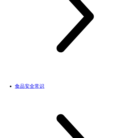
食品安全常识