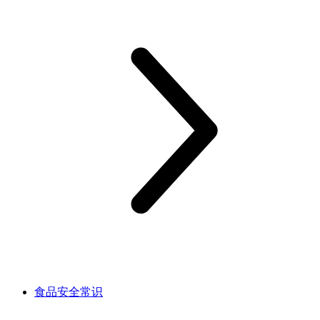
食品安全常识