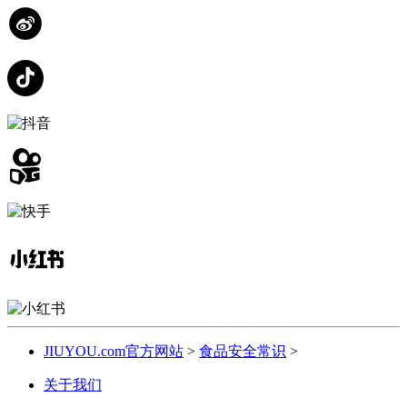
JIUYOU.com官方网站
>
食品安全常识
>
关于我们