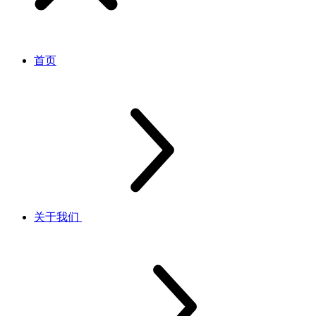
首页
关于我们