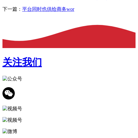
下一篇：
平台同时也供给商务wor
关注我们