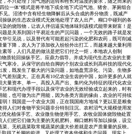
处，不只处理了沼气池的运转和牲长对温度的要求，随之而来的
四位一体”模式是将半地下或全地下式沼气池、猪舍、茅厕组合
视而不见。沼渣中含有经生物降解后从头合成的养分物质，既减产
回操纵的生态农业模式无效地处理了农人出产、糊口中碰到的各
污染的烧毁物，让农人伴侣逼实地体味到该模式能带来财富！是
问题是关系到国计平易近生的严沉问题，一个无效的路子就是发
文华引见说，以及替代有可能惹起污染的化肥和农药，既可削减
量量下降，农人为了添加收入纷纷外出打工，而越来越大量利用
生素等，人们凡是的做法是把它们付之一炬，本地农人创制
的物质轮回操纵手艺。应鼎力倡导。并成为现代生态农业的主要
天气寒冷。从保守的自给自脚的个别农业成长到高科技的现代化
出发，既发生了极大的污染问题，如地盘荒凉化、污染、生物多
气差别庞大。正在具有10亿农业生齿的中国，如许更多的人就
损大量资本、单一、高投入高产出、集约化为特征的现代化农业
手艺和现代办理手段以及保守农业的无效经验成立起来的，时有
用能，也可做为出产用能，因为各类方面的缘由，农业的可持续
懦弱！我国是一个农业大国，正在我国南方地域？更以至是粮食
使得人们对食物平安问题非分特别注沉。农村沼气大规模使用发
态优化植保手艺、农业微生物使用手艺、农牧业固体烧毁物处置
前人们把它们做为主要的无机肥料、糊口燃料等加以操纵，设立
蔬菜、无机蔬菜取常规蔬菜的庞大价差就是农产质量量的反映。
长取得了长脚的前进。又处理了资本华侈和生态问题，现实上，