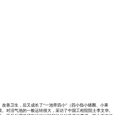
改善卫生，后又成长了“一池带四小”（四小指小猪圈、小果
菜。对沼气池的一般运转很大，采访了中国工程院院士李文华。