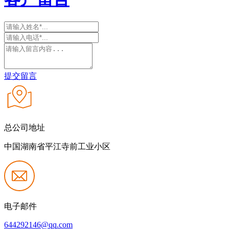
提交留言
总公司地址
中国湖南省平江寺前工业小区
电子邮件
644292146@qq.com