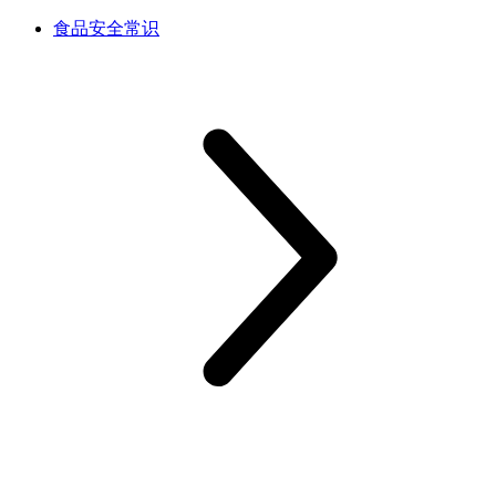
食品安全常识