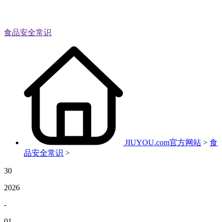
食品安全常识
JIUYOU.com官方网站
>
食
品安全常识
>
30
2026
-
01