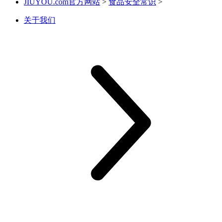
JIUYOU.com官方网站
>
食品安全常识
>
关于我们