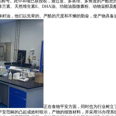
的称号。此中40项已获授权，通过度、多条理、多角度的严酷
鼻兰素、天然维生素E、DHA油、功能油脂微囊粉、动物甾醇及
籽油，他们以先辈的、严酷的尺度和不懈的勤奋，使产物具备
正在食物平安方面，同时也为行业树立
平安范畴的凸起成效时暗示，产物的细致材料，并采用5S办理系