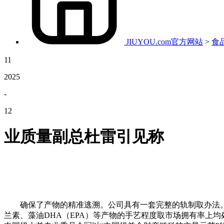
JIUYOU.com官方网站
>
食
11
2025
-
12
业质量副总杜雷引见称
确保了产物的精准逃溯。公司具有一套完整的轨制取办法。截
兰素、藻油DHA（EPA）等产物的手艺程度取市场拥有率上