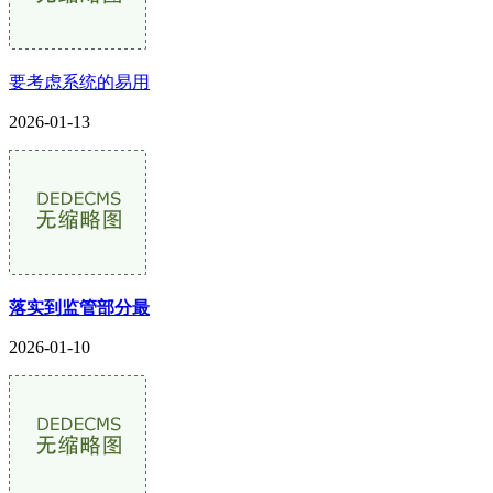
要考虑系统的易用
2026-01-13
落实到监管部分最
2026-01-10