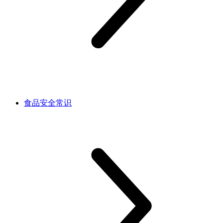
食品安全常识