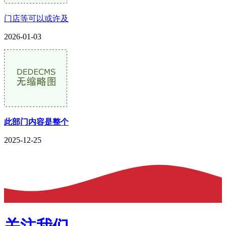
门店等可以或许及
2026-01-03
此部门内容是整个
2025-12-25
关注我们