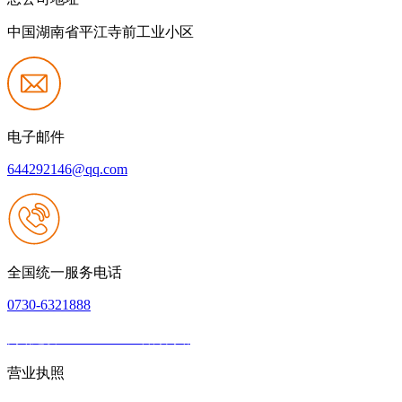
中国湖南省平江寺前工业小区
电子邮件
644292146@qq.com
全国统一服务电话
0730-6321888
网站建设：JIUYOU.com官方网站
|
网站地图
本网站支持IPV6
营业执照