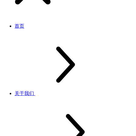
首页
关于我们