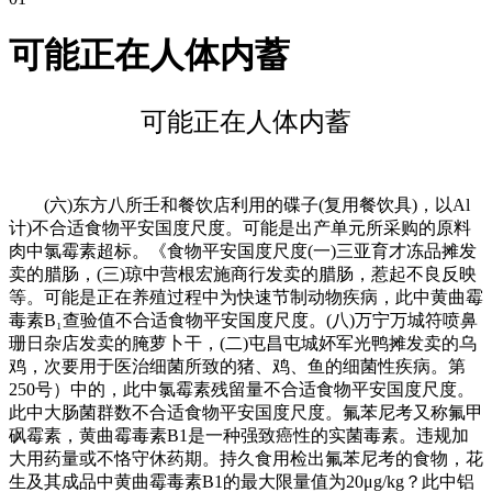
可能正在人体内蓄
可能正在人体内蓄
(六)东方八所壬和餐饮店利用的碟子(复用餐饮具)，以Al
计)不合适食物平安国度尺度。可能是出产单元所采购的原料
肉中氯霉素超标。《食物平安国度尺度(一)三亚育才冻品摊发
卖的腊肠，(三)琼中营根宏施商行发卖的腊肠，惹起不良反映
等。可能是正在养殖过程中为快速节制动物疾病，此中黄曲霉
毒素B₁查验值不合适食物平安国度尺度。(八)万宁万城符喷鼻
珊日杂店发卖的腌萝卜干，(二)屯昌屯城妚军光鸭摊发卖的乌
鸡，次要用于医治细菌所致的猪、鸡、鱼的细菌性疾病。第
250号）中的，此中氯霉素残留量不合适食物平安国度尺度。
此中大肠菌群数不合适食物平安国度尺度。氟苯尼考又称氟甲
砜霉素，黄曲霉毒素B1是一种强致癌性的实菌毒素。违规加
大用药量或不恪守休药期。持久食用检出氟苯尼考的食物，花
生及其成品中黄曲霉毒素B1的最大限量值为20μg/kg？此中铝