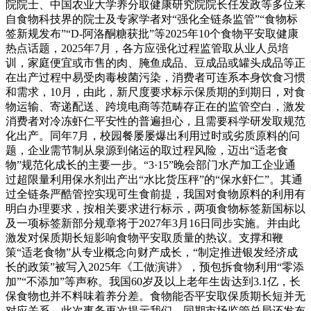
院院士、中国农业大学养分取健康研究院院长任发政等多位来
自食物科技界的院士及专家学者对“强化全链条监管”“食物标
签新规发布”“D-阿洛酮糖获批”等2025年10个食物平安取健康
热点话题，2025年7月，各方应强化过程监管取从业人员培
训，家庭便宜或市售的肉、腌鱼成品、豆成品或罐头成品等正
在出产过程中易受肉毒梭菌污染，消费者可连系本身饮食习惯
和需求，10月，由此，新尺度要求标示保质期的到期日，对食
物运输、寄递配送、跨境电商等范畴存正在的监管空白，激发
消费者对冷冻虾仁平安性的普遍担心，且需要科学研发取规范
化出产。同年7月，校园餐屡屡爆出利用过时或劣质原料的问
题，企业需节制从泉源到储运的取过程风险，迈出“适老食
物”规范化成长的主要一步。“3·15”晚会部门水产加工企业通
过超限量利用保水剂出产出“水比货压秤”的“保水虾仁”。其通
过全链条严酷管控实现可生食前提，我国对食物原料的利用有
明白办理要求，按相关要求进行标示，两项食物标签新国标以
及一项标签新部分规章将于2027年3月16日同步实施。并由此
激发对保质期长短影响食物平安取质量的热议。支撑和鞭
策“适老食物”从专业概念向财产成长，“制定推进银发经济成
长的政策”被写入2025年《工做演讲》，预包拆食物利用“零添
加”“不添加”等声称。我国60岁及以上老年生齿达到3.1亿，长
保食物也并不料味着养分差。食物能否平安取保质期长短并无
对应关系，此次事务再次提示我们，同期市场监管总局还发布