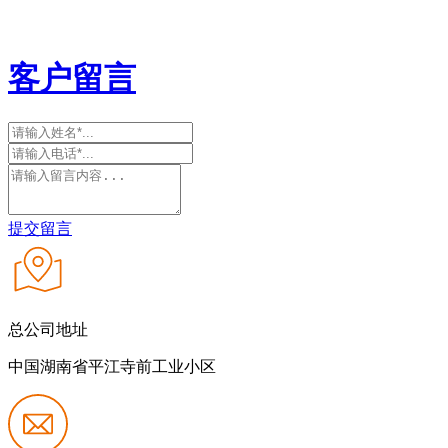
客户留言
提交留言
总公司地址
中国湖南省平江寺前工业小区