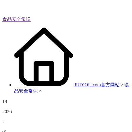
食品安全常识
JIUYOU.com官方网站
>
食
品安全常识
>
19
2026
-
01