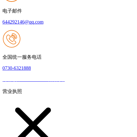
电子邮件
644292146@qq.com
全国统一服务电话
0730-6321888
网站建设：JIUYOU.com官方网站
|
网站地图
本网站支持IPV6
营业执照