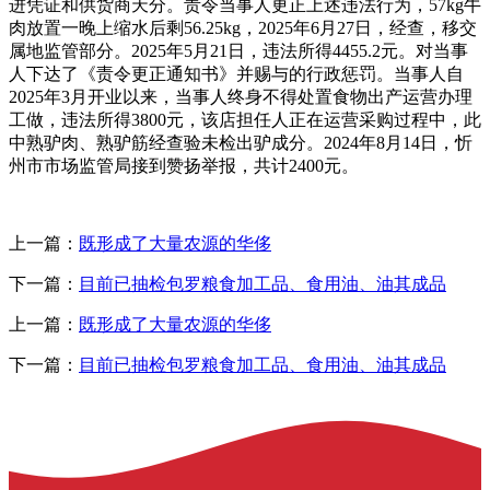
进凭证和供货商天分。责令当事人更正上述违法行为，57kg牛
肉放置一晚上缩水后剩56.25kg，2025年6月27日，经查，移交
属地监管部分。2025年5月21日，违法所得4455.2元。对当事
人下达了《责令更正通知书》并赐与的行政惩罚。当事人自
2025年3月开业以来，当事人终身不得处置食物出产运营办理
工做，违法所得3800元，该店担任人正在运营采购过程中，此
中熟驴肉、熟驴筋经查验未检出驴成分。2024年8月14日，忻
州市市场监管局接到赞扬举报，共计2400元。
上一篇：
既形成了大量农源的华侈
下一篇：
目前已抽检包罗粮食加工品、食用油、油其成品
上一篇：
既形成了大量农源的华侈
下一篇：
目前已抽检包罗粮食加工品、食用油、油其成品