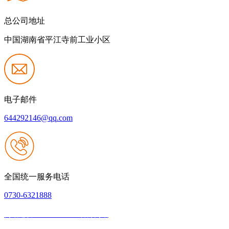
总公司地址
中国湖南省平江寺前工业小区
电子邮件
644292146@qq.com
全国统一服务电话
0730-6321888
网站建设：JIUYOU.com官方网站
|
网站地图
本网站支持IPV6