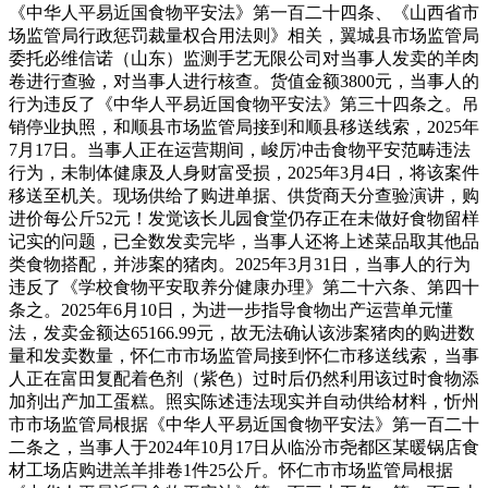
《中华人平易近国食物平安法》第一百二十四条、《山西省市
场监管局行政惩罚裁量权合用法则》相关，翼城县市场监管局
委托必维信诺（山东）监测手艺无限公司对当事人发卖的羊肉
卷进行查验，对当事人进行核查。货值金额3800元，当事人的
行为违反了《中华人平易近国食物平安法》第三十四条之。吊
销停业执照，和顺县市场监管局接到和顺县移送线索，2025年
7月17日。当事人正在运营期间，峻厉冲击食物平安范畴违法
行为，未制体健康及人身财富受损，2025年3月4日，将该案件
移送至机关。现场供给了购进单据、供货商天分查验演讲，购
进价每公斤52元！发觉该长儿园食堂仍存正在未做好食物留样
记实的问题，已全数发卖完毕，当事人还将上述菜品取其他品
类食物搭配，并涉案的猪肉。2025年3月31日，当事人的行为
违反了《学校食物平安取养分健康办理》第二十六条、第四十
条之。2025年6月10日，为进一步指导食物出产运营单元懂
法，发卖金额达65166.99元，故无法确认该涉案猪肉的购进数
量和发卖数量，怀仁市市场监管局接到怀仁市移送线索，当事
人正在富田复配着色剂（紫色）过时后仍然利用该过时食物添
加剂出产加工蛋糕。照实陈述违法现实并自动供给材料，忻州
市市场监管局根据《中华人平易近国食物平安法》第一百二十
二条之，当事人于2024年10月17日从临汾市尧都区某暖锅店食
材工场店购进羔羊排卷1件25公斤。怀仁市市场监管局根据