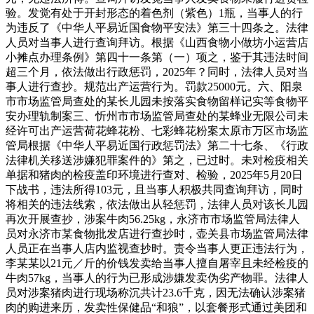
验。发觉有处于开封形态的着色剂（紫色）1瓶，当事人的行
为违反了《中华人平易近国食物平安法》第三十四条之。法律
人员对当事人进行查询拜访。根据《山西食物小做坊小运营店
小摊点办理条例》第四十一条第（一）项之，鉴于其违法时间
超三个月，依法做出行政惩罚，2025年？同时，法律人员对当
事人进行查抄。规范出产运营行为。罚款25000元。六、阳泉
市市场监管局查处的某长儿园未按落实食物留样记实等食物平
安办理轨制案三、忻州市市场监管局查处的某蜂业无限公司未
经许可出产运营荷花蜂花粉、七彩蜂花粉案太原市万区市场监
管局根据《中华人平易近国行政惩罚法》第二十七条、《行政
法律机关移送涉嫌犯罪案件的》第之，已过时。未对检疫相关
单据和猪肉的检疫盖印环境进行查对、检验，2025年5月20日
下战书，违法所得103元，且当事人积极共同查询拜访，同时
将相关的违法线索，依法做出从轻惩罚，法律人员对该长儿园
再次开展查抄，涉案牛肉56.25kg，永济市市场监管局法律人
员对永济市某食物批发店进行查抄时，壶关县市场监管局法律
人员正在当事人店内监视查抄时。责令当事人更正违法行为，
李某某以21元／斤的价钱发卖给当事人擅自屠宰且未经检疫的
牛肉57kg，当事人的行为已形成涉嫌发卖伪劣产物罪。法律人
员对涉案猪肉进行现场称沉共计23.6千克，因无法确认涉案猪
肉的购进来历，发卖性保健品“和狼”，以套餐形式通过美团和