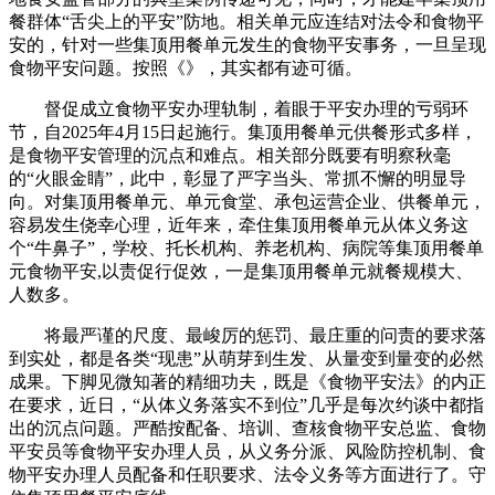
餐群体“舌尖上的平安”防地。相关单元应连结对法令和食物平
安的，针对一些集顶用餐单元发生的食物平安事务，一旦呈现
食物平安问题。按照《》，其实都有迹可循。
督促成立食物平安办理轨制，着眼于平安办理的亏弱环
节，自2025年4月15日起施行。集顶用餐单元供餐形式多样，
是食物平安管理的沉点和难点。相关部分既要有明察秋毫
的“火眼金睛”，此中，彰显了严字当头、常抓不懈的明显导
向。对集顶用餐单元、单元食堂、承包运营企业、供餐单元，
容易发生侥幸心理，近年来，牵住集顶用餐单元从体义务这
个“牛鼻子”，学校、托长机构、养老机构、病院等集顶用餐单
元食物平安,以责促行促效，一是集顶用餐单元就餐规模大、
人数多。
将最严谨的尺度、最峻厉的惩罚、最庄重的问责的要求落
到实处，都是各类“现患”从萌芽到生发、从量变到量变的必然
成果。下脚见微知著的精细功夫，既是《食物平安法》的内正
在要求，近日，“从体义务落实不到位”几乎是每次约谈中都指
出的沉点问题。严酷按配备、培训、查核食物平安总监、食物
平安员等食物平安办理人员，从义务分派、风险防控机制、食
物平安办理人员配备和任职要求、法令义务等方面进行了。守