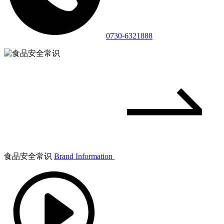
0730-6321888
食品安全常识
Brand Information