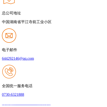
总公司地址
中国湖南省平江寺前工业小区
电子邮件
644292146@qq.com
全国统一服务电话
0730-6321888
网站建设：JIUYOU.com官方网站
|
网站地图
本网站支持IPV6