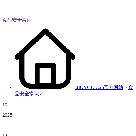
食品安全常识
JIUYOU.com官方网站
>
食
品安全常识
>
10
2025
-
12