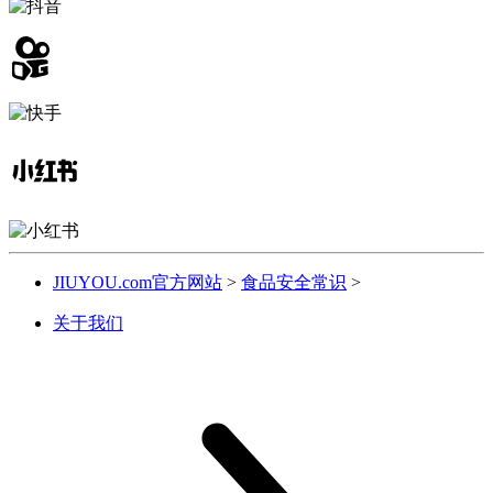
JIUYOU.com官方网站
>
食品安全常识
>
关于我们