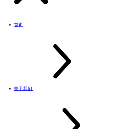
首页
关于我们