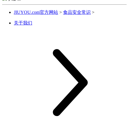
JIUYOU.com官方网站
>
食品安全常识
>
关于我们