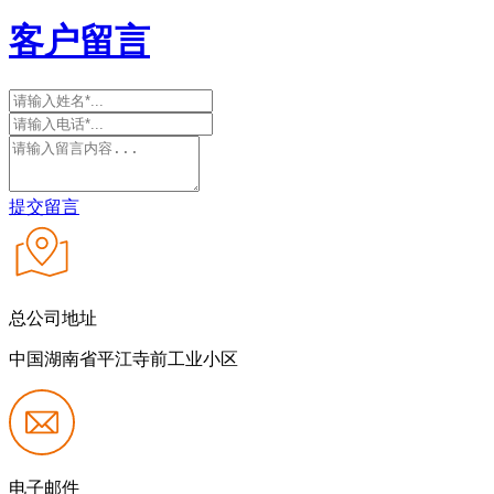
客户留言
提交留言
总公司地址
中国湖南省平江寺前工业小区
电子邮件