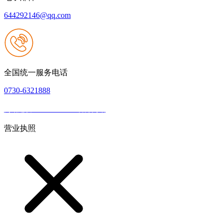
644292146@qq.com
全国统一服务电话
0730-6321888
网站建设：JIUYOU.com官方网站
|
网站地图
本网站支持IPV6
营业执照