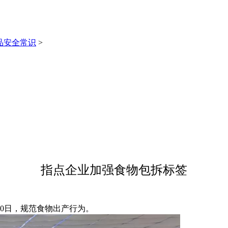
品安全常识
>
指点企业加强食物包拆标签
0日，规范食物出产行为。