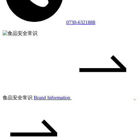
0730-6321888
食品安全常识
Brand Information