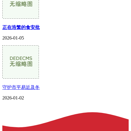
正在浩繁的食安批
2026-01-05
守护市平易近及冬
2026-01-02