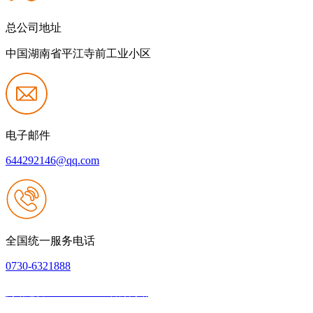
总公司地址
中国湖南省平江寺前工业小区
电子邮件
644292146@qq.com
全国统一服务电话
0730-6321888
网站建设：JIUYOU.com官方网站
|
网站地图
本网站支持IPV6