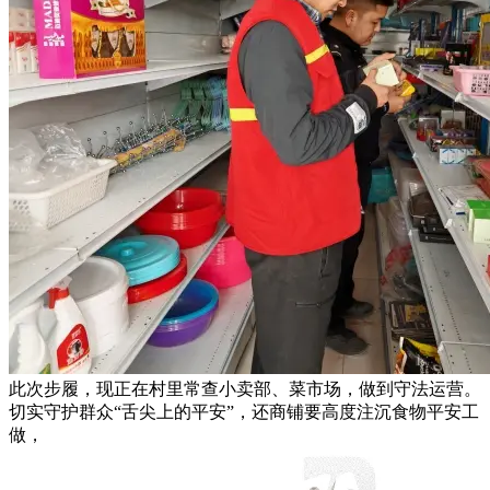
此次步履，现正在村里常查小卖部、菜市场，做到守法运营。
切实守护群众“舌尖上的平安”，还商铺要高度注沉食物平安工
做，