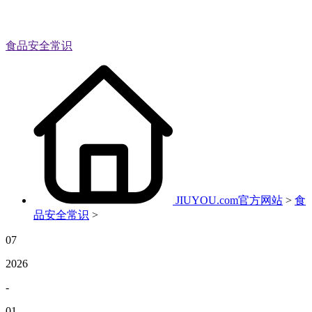
食品安全常识
JIUYOU.com官方网站
>
食
品安全常识
>
07
2026
-
01