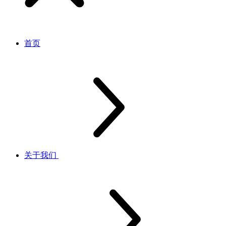
首页
关于我们