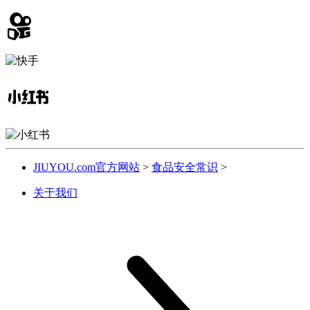
JIUYOU.com官方网站
>
食品安全常识
>
关于我们