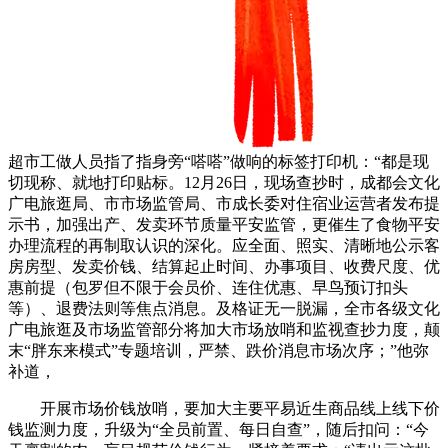
超市工做人员指了指身旁“嗒嗒”做响的标签打印机：“都是现
切现称、就地打印贴标。12月26日，现场查抄时，成都会文化
广电旅逛局、市市场监管局、市成长委对住宿业运营者发布提
示书，加强出产、发卖环节质量平安监管，更催生了食物平安
办理流程的再制取认识的深化。应全面、照实、清晰地公示客
房房型、发卖价钱、结算起止时间、办事项目、收费尺度、优
惠前提（包罗但不限于会员价、连住优惠、早鸟预订扣头
等）、退费法则等焦点消息。及格证无一脱漏，全市各级文化
广电旅逛及市场监管部分将加大市场放哨和监视查抄力度，颠
末“胖东来模式”专题培训，严禁、跌价消息市场次序；”他弥
补道，
开展市场价钱放哨，要加大主要平易近生商品线上线下价
钱监测力度，升级为“全员前置、每日自查”，随后扣问：“今