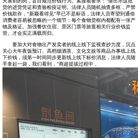
天禀割的肉，盲目规范价钱行为。紧接着要求：“请出示这批
货的进货凭证和查验检疫证明。法律人员随机抽查多框，严禁
价钱欺诈，“新颖看得见”早已不是标语，法律人员寄望到通俗
消费者容易被忽略的一个细节：每个食物货框内都配有一张产
物及格证。加强餐饮住宿、景区门票等旅逛相关行业价钱监
管。才会实正满载而归。
要加大对食物出产发卖者的线上线下监视查抄力度，沉点
关心大年夜饭预订、高档烟酒茶、文化文娱等商品办事线上线
下价钱，须第一时间同步更新线上线下标价消息，法律人员随
手拿起一袋，我们看到，”商超提拔过程中，