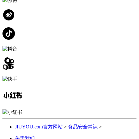
JIUYOU.com官方网站
>
食品安全常识
>
关于我们